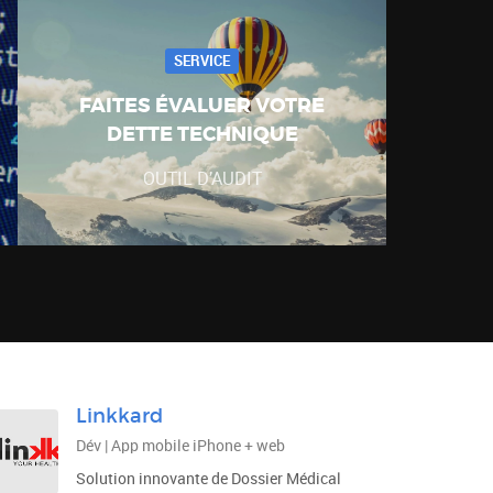
SERVICE
FAITES ÉVALUER VOTRE
DETTE TECHNIQUE
OUTIL D’AUDIT
Linkkard
Dév | App mobile iPhone + web
Solution innovante de Dossier Médical