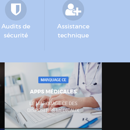
Audits de
Assistance
sécurité
technique
MARQUAGE CE
APPS MÉDICALES
LE MARQUAGE CE DES
DISPOSITIFS MÉDICAUX