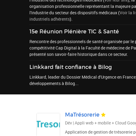
l’industrie des technologies médicales (
voir leur site
), la
organisation professionnelle représentant la majeure pa
l'industrie du secteur des dispositifs médicaux (
Voir la l
industriels adhérents
).
15e Réunion Plénière TIC & Santé
Rencontre des professionnels de santé organisée par le 
compétitivité Cap Digital à la Faculté de médecine de Par
présenté son savoir-faire historique dans ce secteur.
Linkkard fait confiance à Bilog
Linkkard, leader du Dossier Médical d'Urgence en France,
développements à Bilog...
MaTrésorerie
Dév | Appli web + mobile + Cloud Goo
Application de gestion de trésorerie 