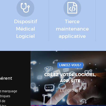
Dispositif
Tierce
Médical
maintenance
Logiciel
applicative
LANCEZ-VOUS !
CRÉEZ VOTRE LOGICIEL,
hérent
APP, SITE
LE FORFAIT
 le marquage
ériques
l de