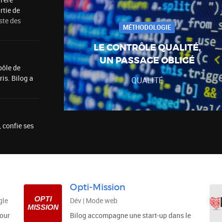
 1ère
rtie de
iste des
MÉTHODOLOGIE
LE CONTRÔLE QUALITÉ,
UN PASSAGE OBLIGÉ
pôle de
is. Bilog a
QUALITÉ
 confie ses
Opti-Mission
gle
Dév | Mode web
pour
Bilog accompagne une start-up dans le