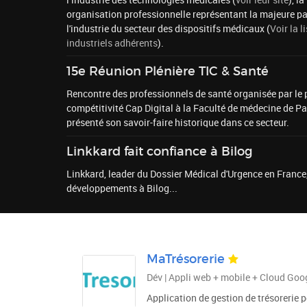
l’industrie des technologies médicales (
voir leur site
), la
organisation professionnelle représentant la majeure pa
l'industrie du secteur des dispositifs médicaux (
Voir la l
industriels adhérents
).
15e Réunion Plénière TIC & Santé
Rencontre des professionnels de santé organisée par le 
compétitivité Cap Digital à la Faculté de médecine de Par
présenté son savoir-faire historique dans ce secteur.
Linkkard fait confiance à Bilog
Linkkard, leader du Dossier Médical d'Urgence en France,
développements à Bilog...
MaTrésorerie
Dév | Appli web + mobile + Cloud Goo
Application de gestion de trésorerie 