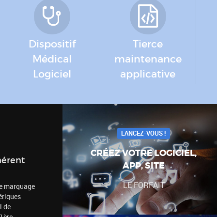
Dispositif
Tierce
Médical
maintenance
Logiciel
applicative
LANCEZ-VOUS !
CRÉEZ VOTRE LOGICIEL,
hérent
APP, SITE
LE FORFAIT
 le marquage
ériques
l de