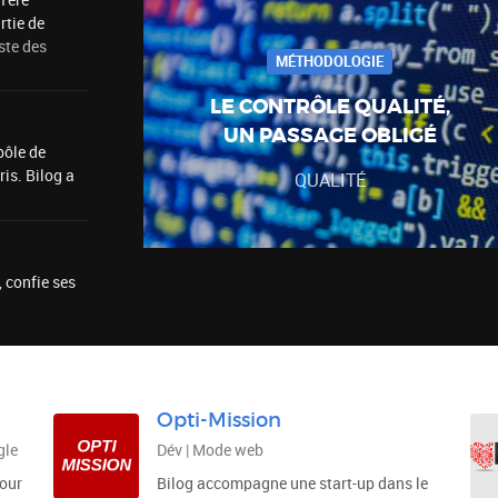
 1ère
rtie de
iste des
MÉTHODOLOGIE
LE CONTRÔLE QUALITÉ,
UN PASSAGE OBLIGÉ
pôle de
is. Bilog a
QUALITÉ
 confie ses
Opti-Mission
gle
Dév | Mode web
pour
Bilog accompagne une start-up dans le