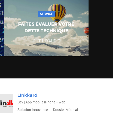
SERVICE
FAITES ÉVALUER VOTRE
DETTE TECHNIQUE
OUTIL D’AUDIT
Linkkard
Dév | App mobile iPhone + web
Solution innovante de Dossier Médical