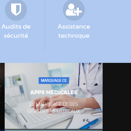
Audits de
Assistance
sécurité
technique
MARQUAGE CE
APPS MÉDICALES
LE MARQUAGE CE DES
DISPOSITIFS MÉDICAUX