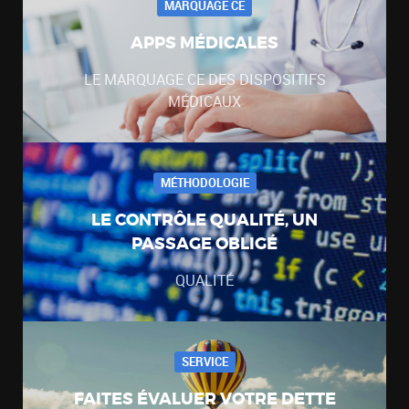
MARQUAGE CE
APPS MÉDICALES
LE MARQUAGE CE DES DISPOSITIFS
MÉDICAUX
MÉTHODOLOGIE
LE CONTRÔLE QUALITÉ, UN
PASSAGE OBLIGÉ
QUALITÉ
SERVICE
FAITES ÉVALUER VOTRE DETTE