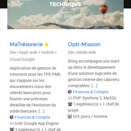
TECHNIQUE
OUTIL D’AUDIT
MaTrésorerie
Opti-Mission
Dév | Appli web + mobile +
Dév | Mode web
Cloud Google
Bilog accompagne une start-
up dans le développement
Application de gestion de
d’une solution logicielle de
trésorerie pour les TPE-PME,
gestion interne des cabinets
qui s'appuie sur les
comptables.
[...]
mouvements issus des
Finances & Compta
relevés bancaires pour
PHP Symfony 2, MySQL
fournir une prévision
1 ingénieur(s) + 1 chef de
détaillée de l'évolution du
projet
solde bancaire.
[...]
555 jours / homme
Finances & Compta
GAE Google App Engine
3 ingénieur(s) + 1 chef de