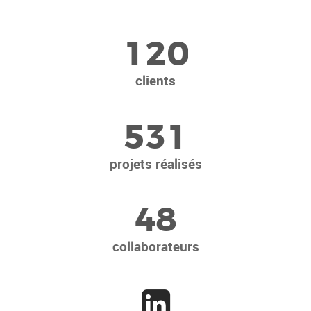
1
2
0
clients
5
3
1
projets réalisés
4
8
collaborateurs