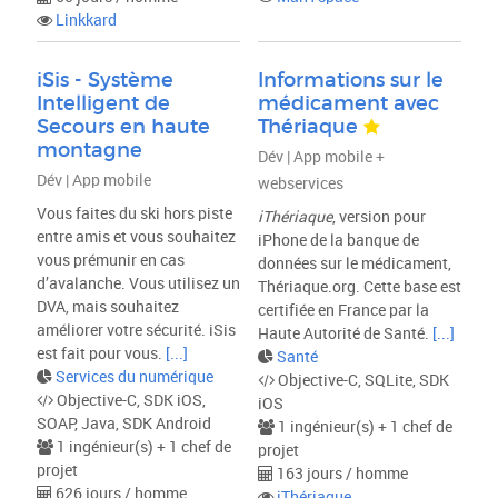
Linkkard
iSis - Système
Informations sur le
Intelligent de
médicament avec
Secours en haute
Thériaque
montagne
Dév | App mobile +
Dév | App mobile
webservices
Vous faites du ski hors piste
iThériaque
, version pour
entre amis et vous souhaitez
iPhone de la banque de
vous prémunir en cas
données sur le médicament,
d’avalanche. Vous utilisez un
Thériaque.org. Cette base est
DVA, mais souhaitez
certifiée en France par la
améliorer votre sécurité. iSis
Haute Autorité de Santé.
[...]
est fait pour vous.
[...]
Santé
Services du numérique
Objective-C, SQLite, SDK
Objective-C, SDK iOS,
iOS
SOAP, Java, SDK Android
1 ingénieur(s) + 1 chef de
1 ingénieur(s) + 1 chef de
projet
projet
163 jours / homme
626 jours / homme
iThériaque