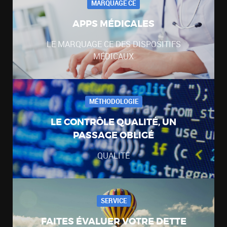
MARQUAGE CE
APPS MÉDICALES
LE MARQUAGE CE DES DISPOSITIFS
MÉDICAUX
MÉTHODOLOGIE
LE CONTRÔLE QUALITÉ, UN
PASSAGE OBLIGÉ
QUALITÉ
SERVICE
FAITES ÉVALUER VOTRE DETTE