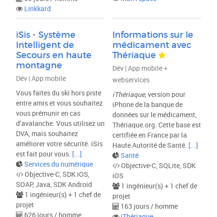
Linkkard
iSis - Système
Informations sur le
Intelligent de
médicament avec
Secours en haute
Thériaque
montagne
Dév | App mobile +
Dév | App mobile
webservices
Vous faites du ski hors piste
iThériaque
, version pour
entre amis et vous souhaitez
iPhone de la banque de
vous prémunir en cas
données sur le médicament,
d’avalanche. Vous utilisez un
Thériaque.org. Cette base est
DVA, mais souhaitez
certifiée en France par la
améliorer votre sécurité. iSis
Haute Autorité de Santé.
[...]
est fait pour vous.
[...]
Santé
Services du numérique
Objective-C, SQLite, SDK
Objective-C, SDK iOS,
iOS
SOAP, Java, SDK Android
1 ingénieur(s) + 1 chef de
1 ingénieur(s) + 1 chef de
projet
projet
163 jours / homme
626 jours / homme
iThériaque