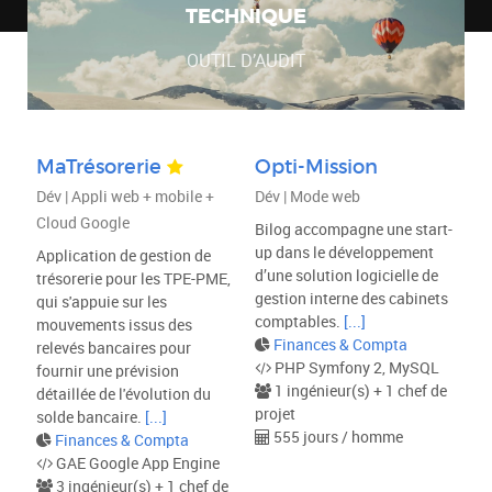
TECHNIQUE
OUTIL D’AUDIT
MaTrésorerie
Opti-Mission
Dév | Appli web + mobile +
Dév | Mode web
Cloud Google
Bilog accompagne une start-
up dans le développement
Application de gestion de
d’une solution logicielle de
trésorerie pour les TPE-PME,
gestion interne des cabinets
qui s'appuie sur les
comptables.
[...]
mouvements issus des
Finances & Compta
relevés bancaires pour
PHP Symfony 2, MySQL
fournir une prévision
1 ingénieur(s) + 1 chef de
détaillée de l'évolution du
projet
solde bancaire.
[...]
555 jours / homme
Finances & Compta
GAE Google App Engine
3 ingénieur(s) + 1 chef de