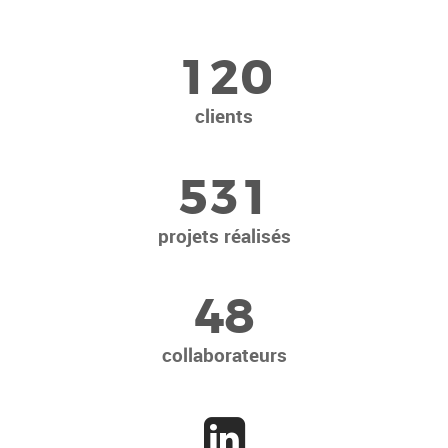
1
2
0
clients
5
3
1
projets réalisés
4
8
collaborateurs