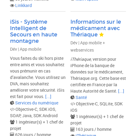
Linkkard
iSis - Système
Informations sur le
Intelligent de
médicament avec
Secours en haute
Thériaque
montagne
Dév | App mobile +
Dév | App mobile
webservices
Vous faites du ski hors piste
iThériaque
, version pour
entre amis et vous souhaitez
iPhone de la banque de
vous prémunir en cas
données sur le médicament,
d’avalanche. Vous utilisez un
Thériaque.org. Cette base est
DVA, mais souhaitez
certifiée en France par la
améliorer votre sécurité. iSis
Haute Autorité de Santé.
[...]
est fait pour vous.
[...]
Santé
Services du numérique
Objective-C, SQLite, SDK
Objective-C, SDK iOS,
iOS
SOAP, Java, SDK Android
1 ingénieur(s) + 1 chef de
1 ingénieur(s) + 1 chef de
projet
projet
163 jours / homme
626 jours / homme
iThériaque