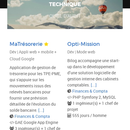
TECHNIQUE
OUTIL D’AUDIT
MaTrésorerie
Opti-Mission
Dév | Appli web + mobile +
Dév | Mode web
Cloud Google
Bilog accompagne une start-
up dans le développement
Application de gestion de
d’une solution logicielle de
trésorerie pour les TPE-PME,
gestion interne des cabinets
qui s'appuie sur les
comptables.
[...]
mouvements issus des
Finances & Compta
relevés bancaires pour
PHP Symfony 2, MySQL
fournir une prévision
1 ingénieur(s) + 1 chef de
détaillée de l'évolution du
projet
solde bancaire.
[...]
555 jours / homme
Finances & Compta
GAE Google App Engine
3 ingénieur(s) + 1 chef de