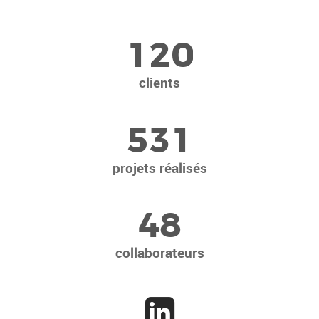
1
2
0
clients
5
3
1
projets réalisés
4
8
collaborateurs