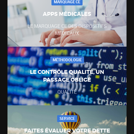
MARQUAGE CE
APPS MÉDICALES
LE MARQUAGE CE DES DISPOSITIFS
MÉDICAUX
MÉTHODOLOGIE
LE CONTRÔLE QUALITÉ, UN
PASSAGE OBLIGÉ
QUALITÉ
SERVICE
FAITES ÉVALUER VOTRE DETTE