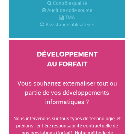
Contrôle qualité
Audit de code source
TMA
Assistance utilisateurs
DÉVELOPPEMENT
AU FORFAIT
Vous souhaitez externaliser tout ou
partie de vos développements
informatiques ?
Nous intervenons sur tous types de technologie, et
prenons l'entière responsabilité contractuelle de
nos prestations (forfait). Notre méthode de