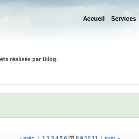
Accueil
Services
ts réalisés par Bilog.
« préc.
|
1
2
3
4
5
6
[7]
8
9
10
11
|
suiv. »