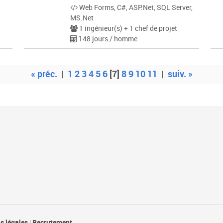
Web Forms, C#, ASP.Net, SQL Server,
MS.Net
1 ingénieur(s) + 1 chef de projet
148 jours / homme
« préc.
|
1
2
3
4
5
6
[7]
8
9
10
11
|
suiv. »
s légales
|
Recrutement