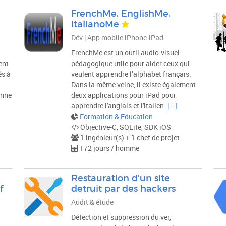
FrenchMe, EnglishMe,
ItalianoMe
Dév | App mobile iPhone-iPad
FrenchMe est un outil audio-visuel
ent
pédagogique utile pour aider ceux qui
és à
veulent apprendre l’alphabet français.
Dans la même veine, il existe également
onne
deux applications pour iPad pour
apprendre l'anglais et l'italien.
[...]
Formation & Education
Objective-C, SQLite, SDK iOS
1 ingénieur(s) + 1 chef de projet
172 jours / homme
e
Restauration d'un site
f
detruit par des hackers
Audit & étude
Détection et suppression du ver,