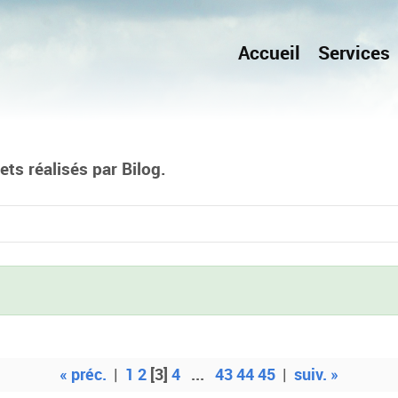
Accueil
Services
ts réalisés par Bilog.
« préc.
|
1
2
[3]
4
...
43
44
45
|
suiv. »