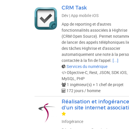
Type de projet
CRM Task
Dév | App mobile iOS
VALIDER
App de reporting et d'autres
fonctionnalités associées à Highrise
(CRM Open Source). Permet notamm
de lancer des appels téléphoniques li
des tâches Highrise et d'associer
automatiquement une note à la pers
contactée à la fin de l'appel.
[...]
Services du numérique
Objective-C, Rest, JSON, SDK iOS,
MySQL, PHP
1 ingénieur(s) + 1 chef de projet
172 jours / homme
Réalisation et infogéranc
d'un site internet associati
Infogérance