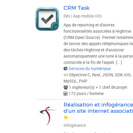
Type de projet
CRM Task
Dév | App mobile iOS
VALIDER
App de reporting et d'autres
fonctionnalités associées à Highrise
(CRM Open Source). Permet notamm
de lancer des appels téléphoniques li
des tâches Highrise et d'associer
automatiquement une note à la pers
contactée à la fin de l'appel.
[...]
Services du numérique
Objective-C, Rest, JSON, SDK iOS,
MySQL, PHP
1 ingénieur(s) + 1 chef de projet
172 jours / homme
Réalisation et infogéranc
d'un site internet associati
Infogérance