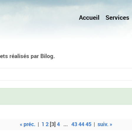
Accueil
Services
ts réalisés par Bilog.
« préc.
|
1
2
[3]
4
...
43
44
45
|
suiv. »