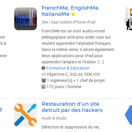
FrenchMe, EnglishMe,
ItalianoMe
Dév | App mobile iPhone-iPad
FrenchMe est un outil audio-visuel
ent
pédagogique utile pour aider ceux qui
és à
veulent apprendre l’alphabet français.
Dans la même veine, il existe également
onne
deux applications pour iPad pour
apprendre l'anglais et l'italien.
[...]
Formation & Education
Objective-C, SQLite, SDK iOS
1 ingénieur(s) + 1 chef de projet
172 jours / homme
e
Restauration d'un site
f
detruit par des hackers
Audit & étude
Détection et suppression du ver,