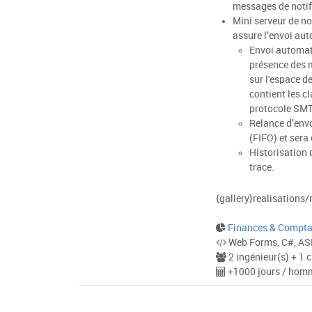
messages de notifi
Mini serveur de n
assure l’envoi aut
Envoi automati
présence des m
sur l'espace 
contient les c
protocole SMT
Relance d’envo
(FIFO) et sera
Historisation d
trace.
{gallery}realisations
Finances & Compt
Web Forms, C#, ASP.
2 ingénieur(s) + 1 c
+1000 jours / hom