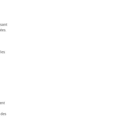
ssant
ées.
 les
ent
 des