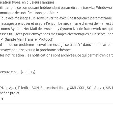
cation types, en plusieurs langues.
otification : ce composant indépendant paramétrable (service Windows)
omatique des notifications par rôles :
que des messages : le serveur vérifie avec une fréquence paramétrable 
essages à envoyer et assure l’envoi. Le mécanisme d’envoi de mail est 
de noms System.Net.Mail de l’Assembly System.Net de framework.net qui
lasses utilisées pour envoyer des messages électroniques à un serveur d
P (Simple Mail Transfer Protocol).
i : lors d’un problème d’envoi le message sera inséré dans un fil d’attent
 envoyé par le serveur à la prochaine échéance.
es notification : les notifications sont archivées, ce qui permet d'en gard
/recouvrement{/gallery}
a
Net, Ajax, Telerik, JSON, Entreprise Library, XML/XSL, SQL Server, MS.
hef de projet
me