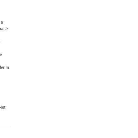
la
basé
e
e
er la
Net