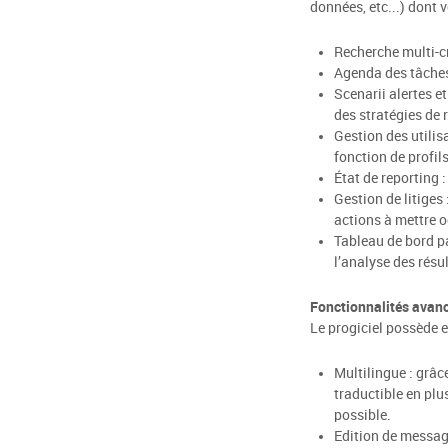
données, etc...) dont v
Recherche multi-cri
Agenda des tâches 
Scenarii alertes e
des stratégies de 
Gestion des utilis
fonction de profils
État de reporting 
Gestion de litiges 
actions à mettre o
Tableau de bord pa
l’analyse des résul
Fonctionnalités avan
Le progiciel possède e
Multilingue : grâc
traductible en plu
possible.
Edition de message