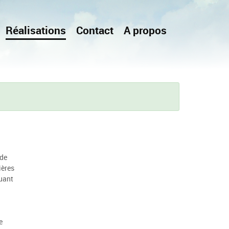
Réalisations
Contact
A propos
ode
ières
quant
e