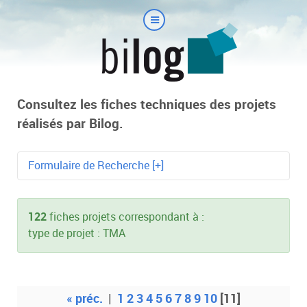
Consultez les fiches techniques des projets
réalisés par Bilog.
Formulaire de Recherche [+]
Mot-clé
122
fiches projets correspondant à :
type de projet : TMA
Technologie
« préc.
|
1
2
3
4
5
6
7
8
9
10
[11]