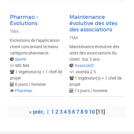
Métier
Pharmao -
Maintenance
Evolutions
évolutive des sites
Type de projet
des associations
TMA
TMA
Evolutions de l'application
client concernant le menu
Maintenance évolutive des
VALIDER
catégorie pharmacie.
sites des associations du
Santé
client. Sur 3 ans.
MS.Net
Associatif
1 ingénieur(s) + 1 chef de
Joomla 2.5
projet
1 ingénieur(s) + 1 chef de
6 jours / homme
projet
Pharmao
13 jours / homme
« préc.
|
1
2
3
4
5
6
7
8
9
10
[11]