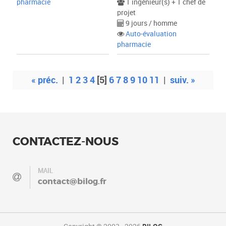
pharmacie
1 ingénieur(s) + 1 chef de
projet
9 jours / homme
Auto-évaluation
pharmacie
« préc.
|
1
2
3
4
[5]
6
7
8
9
10
11
|
suiv. »
CONTACTEZ-NOUS
MAIL
contact@bilog.fr