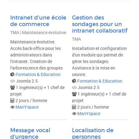
Métier
Intranet d'une école
Gestion des
de commerce
sondages pour un
Type de projet
intranet collaboratif
TMA | Maintenance évolutive
TMA
Maintenance évolutive.
Accès back-office pour les
Installation et configuration
VALIDER
administrateurs dans
d'un module qui permet de
l'intranet. Creation de
gérer les sondages.
l'arborescence des groupes
Assitance à la mise en
Formation & Education
oeuvre.
Joomla 2.5
Formation & Education
1 ingénieur(s) + 1 chef de
Joomla 2.5
projet
1 ingénieur(s) + 1 chef de
2 jours / homme
projet
ManYspace
2 jours / homme
ManYspace
Message vocal
Localisation de
d'urgence
personnes