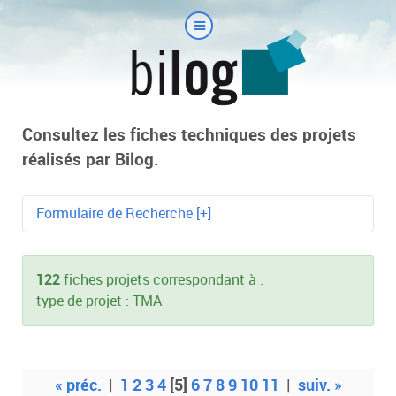
Consultez les fiches techniques des projets
réalisés par Bilog.
Formulaire de Recherche [+]
Mot-clé
122
fiches projets correspondant à :
type de projet : TMA
Technologie
« préc.
|
1
2
3
4
[5]
6
7
8
9
10
11
|
suiv. »