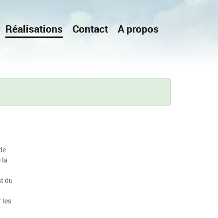
Réalisations
Contact
A propos
de
 la
st du
 les